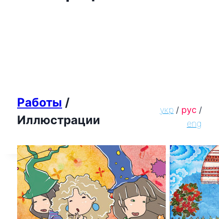
Работы
/
укр
рус
/
/
Иллюстрации
eng