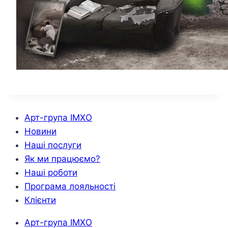
Арт-група ІМХО
Новини
Наші послуги
Як ми працюємо?
Наші роботи
Програма лояльності
Клієнти
Арт-група ІМХО