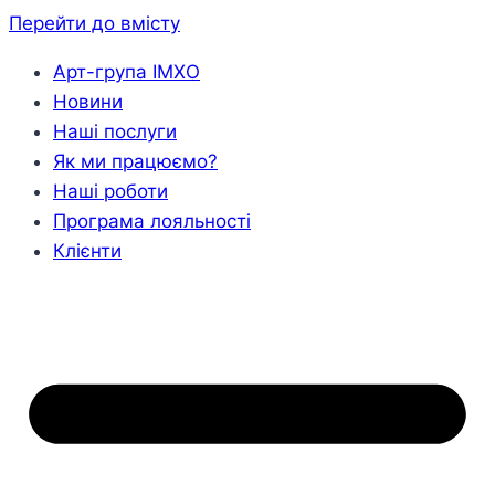
Перейти до вмісту
Арт-група ІМХО
Новини
Наші послуги
Як ми працюємо?
Наші роботи
Програма лояльності
Клієнти