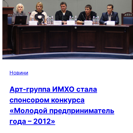
Новини
Арт-группа ИМХО стала
спонсором конкурса
«Молодой предприниматель
года – 2012»