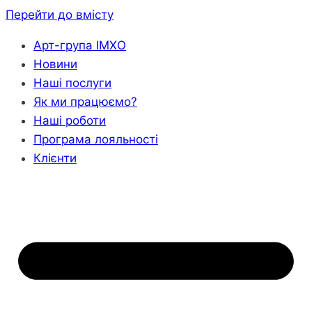
Перейти до вмісту
Арт-група ІМХО
Новини
Наші послуги
Як ми працюємо?
Наші роботи
Програма лояльності
Клієнти