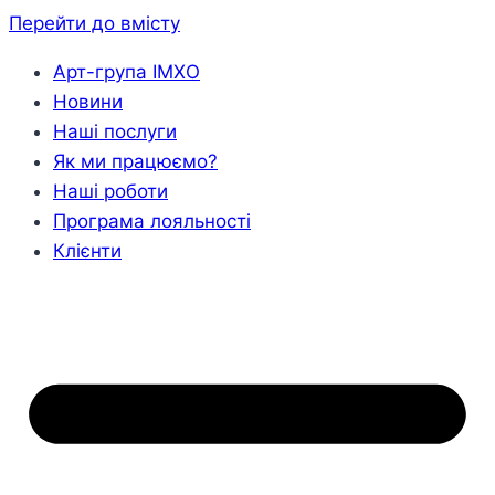
Перейти до вмісту
Арт-група ІМХО
Новини
Наші послуги
Як ми працюємо?
Наші роботи
Програма лояльності
Клієнти