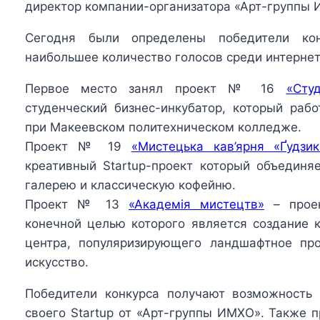
директор компании-организатора «Арт-группы 
Сегодня были определены победители кон
наибольшее количество голосов среди интернет
Первое место занял проект № 16
«Студ
студенческий бизнес-инкубатор, который раб
при Макеевском политехническом колледже.
Проект № 19
«Мистецька кав’ярня «Ґудзик
креативный Startup-проект который объединя
галерею и классическую кофейню.
Проект № 13
«Академія мистецтв»
– проек
конечной целью которого является создание 
центра, популяризирующего ландшафтное про
искусство.
Победители конкурса получают возможность 
своего Startup от «Арт-группы ИМХО». Также