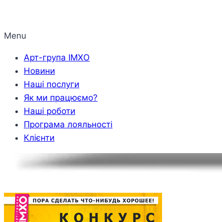
Menu
Арт-група ІМХО
Новини
Наші послуги
Як ми працюємо?
Наші роботи
Програма лояльності
Клієнти