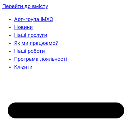
Перейти до вмісту
Арт-група ІМХО
Новини
Наші послуги
Як ми працюємо?
Наші роботи
Програма лояльності
Клієнти